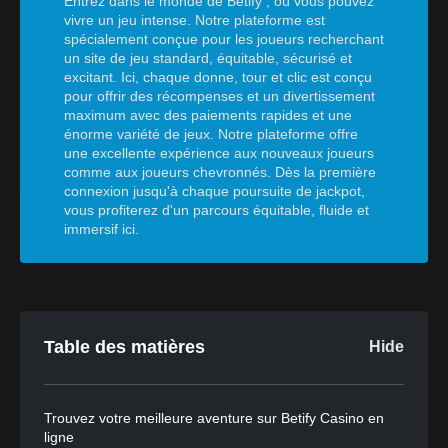
Entrez dans le monde de Betify , où vous pouvez
vivre un jeu intense. Notre plateforme est
spécialement conçue pour les joueurs recherchant
un site de jeu standard, équitable, sécurisé et
excitant. Ici, chaque donne, tour et clic est conçu
pour offrir des récompenses et un divertissement
maximum avec des paiements rapides et une
énorme variété de jeux. Notre plateforme offre
une excellente expérience aux nouveaux joueurs
comme aux joueurs chevronnés. Dès la première
connexion jusqu'à chaque poursuite de jackpot,
vous profiterez d'un parcours équitable, fluide et
immersif ici.
Table des matières
Hide
Trouvez votre meilleure aventure sur Betify Casino en
ligne