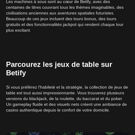
Les machines à sous sont au cœur de Betify, avec des
centaines de titres couvrant tous les thèmes imaginables, des
civilisations anciennes aux aventures spatiales futuristes.
Beaucoup de ces jeux incluent des tours bonus, des tours
gratuits et des fonctionnalités jackpot qui rendent chaque tour
plus excitant.
Parcourez les jeux de table sur
Betify
Si vous préférez l'habileté et la stratégie, la collection de jeux de
table est tout aussi impressionnante. Vous trouverez plusieurs
versions du blackjack, de la roulette, du baccarat et du poker.
Un gameplay fluide et des visuels nets créent une ambiance de
casino authentique depuis le confort de votre domicile.