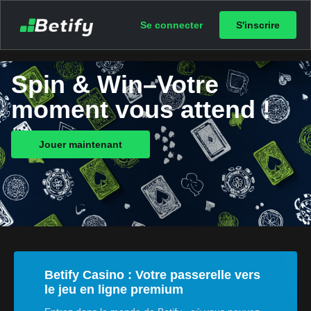
Se connecter
S'inscrire
Spin & Win–Votre
moment vous attend !
Jouer maintenant
Betify Casino : Votre passerelle vers
le jeu en ligne premium