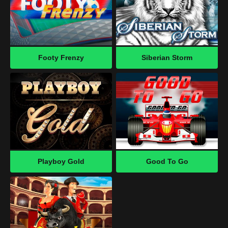
Footy Frenzy
Siberian Storm
Playboy Gold
Good To Go