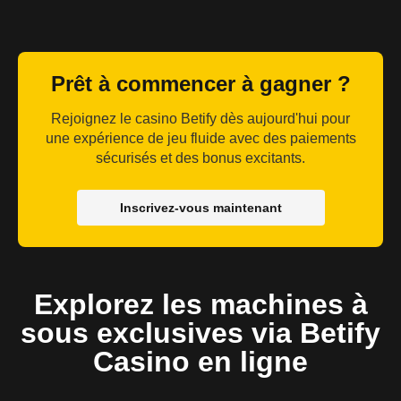
Prêt à commencer à gagner ?
Rejoignez le casino Betify dès aujourd'hui pour
une expérience de jeu fluide avec des paiements
sécurisés et des bonus excitants.
Inscrivez-vous maintenant
Explorez les machines à
sous exclusives via Betify
Casino en ligne