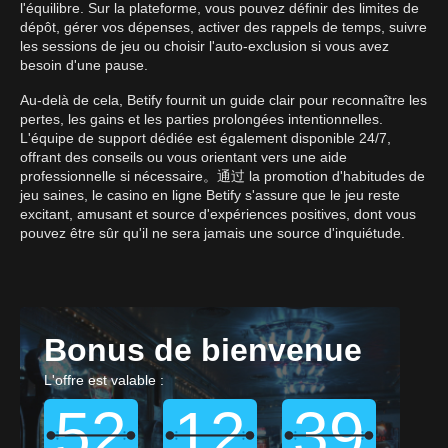
l'équilibre. Sur la plateforme, vous pouvez définir des limites de
dépôt, gérer vos dépenses, activer des rappels de temps, suivre
les sessions de jeu ou choisir l'auto-exclusion si vous avez
besoin d'une pause.
Au-delà de cela, Betify fournit un guide clair pour reconnaître les
pertes, les gains et les parties prolongées intentionnelles.
L'équipe de support dédiée est également disponible 24/7,
offrant des conseils ou vous orientant vers une aide
professionnelle si nécessaire。通过 la promotion d'habitudes de
jeu saines, le casino en ligne Betify s'assure que le jeu reste
excitant, amusant et source d'expériences positives, dont vous
pouvez être sûr qu'il ne sera jamais une source d'inquiétude.
Bonus de bienvenue
L'offre est valable :
52
12
38