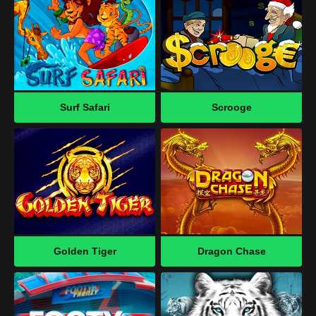
Surf Safari
Scrooge
Golden Tiger
Dragon Chase