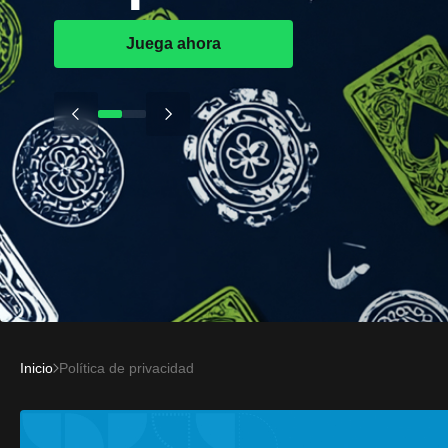
Juega ahora
Inicio
Política de privacidad