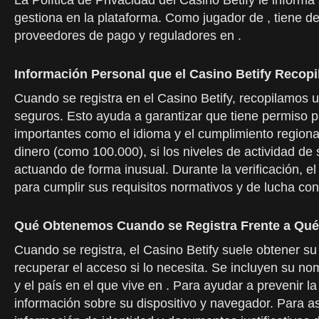
La Política de Privacidad del Casino Betify le inform
gestiona en la plataforma. Como jugador de , tiene d
proveedores de pago y reguladores en .
Información Personal que el Casino Betify Recopila
Cuando se registra en el Casino Betify, recopilamos
seguros. Esto ayuda a garantizar que tiene permiso p
importantes como el idioma y el cumplimiento regional
dinero (como 100.000), si los niveles de actividad d
actuando de forma inusual. Durante la verificación, e
para cumplir sus requisitos normativos y de lucha cont
Qué Obtenemos Cuando se Registra Frente a Qué
Cuando se registra, el Casino Betify suele obtener su
recuperar el acceso si lo necesita. Se incluyen su no
y el país en el que vive en . Para ayudar a prevenir 
información sobre su dispositivo y navegador. Para a