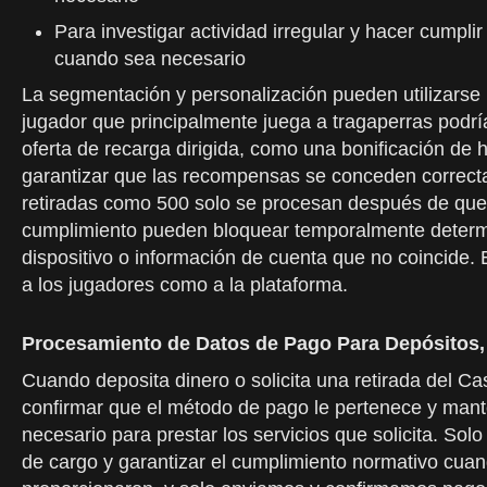
Para investigar actividad irregular y hacer cumpl
cuando sea necesario
La segmentación y personalización pueden utilizarse p
jugador que principalmente juega a tragaperras podría
oferta de recarga dirigida, como una bonificación de h
garantizar que las recompensas se conceden correcta
retiradas como 500 solo se procesan después de que 
cumplimiento pueden bloquear temporalmente determi
dispositivo o información de cuenta que no coincide.
a los jugadores como a la plataforma.
Procesamiento de Datos de Pago Para Depósitos,
Cuando deposita dinero o solicita una retirada del C
confirmar que el método de pago le pertenece y mant
necesario para prestar los servicios que solicita. Sol
de cargo y garantizar el cumplimiento normativo cuand