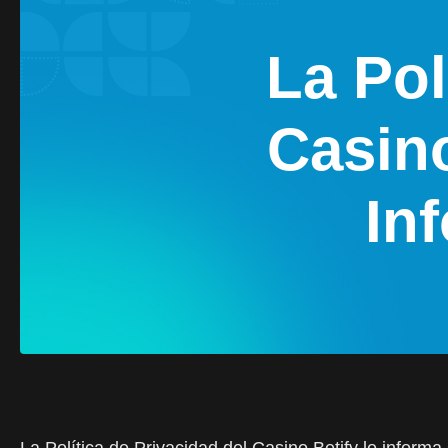
La Pol
Casino
In