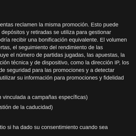
s cuentas reclamen la misma promoción. Esto puede
depósitos y retiradas se utiliza para gestionar
dría recibir una bonificación equivalente. El volumen
tas, el seguimiento del rendimiento de las
luye el número de partidas jugadas, las apuestas, la
ión técnica y de dispositivo, como la dirección IP, los
 de seguridad para las promociones y a detectar
tilizar su información para promociones y fidelidad
ón vinculada a campañas específicas)
stión de la caducidad)
itio si ha dado su consentimiento cuando sea