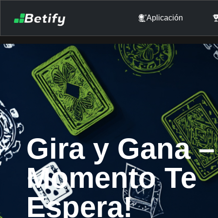
Aplicación
Gira y Gana –
Momento Te
Espera!