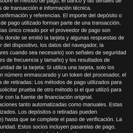
sobre el método de pago, el banco y las señales de
s de transacción e información técnica.
onfirmación y referencias. El importe del depósito o
do de pago utilizado forman parte de una transacción.
alias único creado por el proveedor de pago son
aís donde se emitió la tarjeta y algunas respuestas de
r del dispositivo, los datos del navegador, la
lares cuando sea necesario) son señales de seguridad
nes de frecuencia y tamaño) y los resultados de
dad de la tarjeta: Si utiliza una tarjeta, solo los
un número enmascarado y un token del procesador, el
ia de retiradas: Los métodos de pago utilizados para
licitar prueba de otro método si el que utilizó para
r con la fuente de financiación original.
obaciones tanto automatizadas como manuales. Estas
zados. Los depósitos o retiradas pueden
 hasta que se complete el paso de verificación. La
uridad. Estos socios incluyen pasarelas de pago,