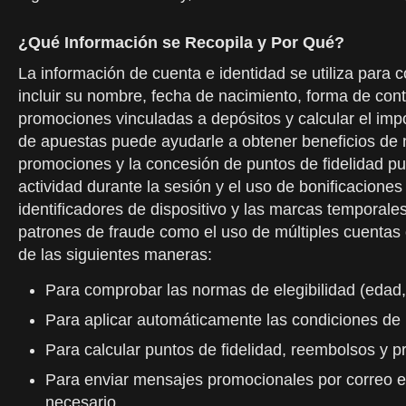
¿Qué Información se Recopila y Por Qué?
La información de cuenta e identidad se utiliza para
incluir su nombre, fecha de nacimiento, forma de conta
promociones vinculadas a depósitos y calcular el impo
de apuestas puede ayudarle a obtener beneficios de n
promociones y la concesión de puntos de fidelidad pue
actividad durante la sesión y el uso de bonificaciones
identificadores de dispositivo y las marcas temporal
patrones de fraude como el uso de múltiples cuentas o
de las siguientes maneras:
Para comprobar las normas de elegibilidad (edad, 
Para aplicar automáticamente las condiciones de l
Para calcular puntos de fidelidad, reembolsos y pr
Para enviar mensajes promocionales por correo el
necesario