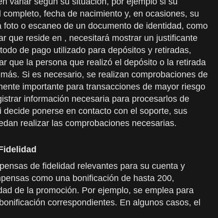
n variar según su situación, por ejemplo si su
l completo, fecha de nacimiento y, en ocasiones, su
na foto o escaneo de un documento de identidad, como
 que reside en , necesitará mostrar un justificante
étodo de pago utilizado para depósitos y retiradas,
ar que la persona que realizó el depósito o la retirada
o más. Si es necesario, se realizan comprobaciones de
almente importante para transacciones de mayor riesgo
istrar información necesaria para procesarlos de
si decide ponerse en contacto con el soporte, sus
edan realizar las comprobaciones necesarias.
Fidelidad
mpensas de fidelidad relevantes para su cuenta y
ompensas como una bonificación de hasta 200,
ridad de la promoción. Por ejemplo, se emplea para
bonificación correspondientes. En algunos casos, el