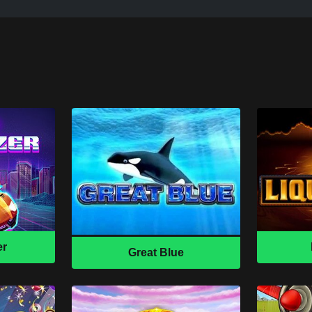
Soldi Veri
i Elettronici, Criptovalute E Commissioni
 Monitoraggio Delle Tue Richieste
er
Great Blue