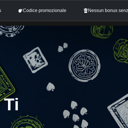
s
Codice promozionale
Nessun bonus senz
l
 Ti