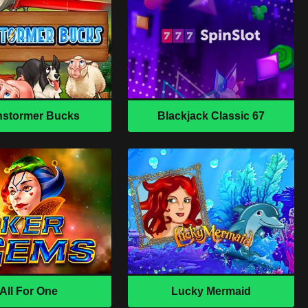
nstormer Bucks
Blackjack Classic 67
All For One
Lucky Mermaid