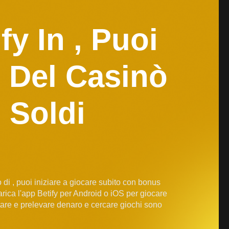
y In , Puoi
i Del Casinò
 Soldi
 di , puoi iniziare a giocare subito con bonus
carica l'app Betify per Android o iOS per giocare
itare e prelevare denaro e cercare giochi sono