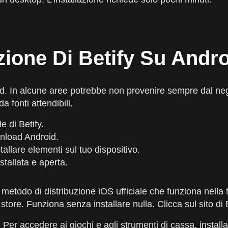
azione Di Betify Su Andro
oid. In alcune aree potrebbe non provenire sempre dal nego
 fonti attendibili.
le di Betify.
wnload Android.
allare elementi sul tuo dispositivo.
tallata e aperta.
 metodo di distribuzione iOS ufficiale che funziona nella
store. Funziona senza installare nulla. Clicca sul sito di 
. Per accedere ai giochi e agli strumenti di cassa, install