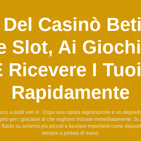
Del Casinò Betif
e Slot, Ai Gioch
E Ricevere I Tuoi
Rapidamente
ioco a soldi veri in . Dopo una rapida registrazione e un deposito
roprio per i giocatori di che vogliono iniziare immediatamente. S
e fluido su schermi più piccoli e funzioni importanti come depos
sempre a portata di mano.